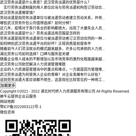
武汉劳务派遣是什么意思？武汉劳务派遣的优势是什么？
实行劳务派遣制度的用人单位应当与劳务派遣机构签订劳动合...
武汉劳务派遣哪家强？
劳动派遣是指劳务派遣单位与被派遣劳动者建立劳动关系，并将...
哪些武汉劳务外包公司值得选择？如何分辨？
近几年，疫情对于各行各业的影响都很大，出现了大量失业人员...
武汉劳务派遣是什么？劳务派遣适用范围是怎样的
劳务派遣是指劳务派遣单位与被派遣劳动者订立劳动合同的一种...
如何辨别武汉劳务派遣平台的好坏？正规资质是前提条件
随着如今人们灵活就业的模式越来越多，许多公司承担的人力资...
湖北劳务公司如何选择？口碑与服务是关键
随着企业用人成本的不断增加以及市场竞争的激烈化程度越来越...
武汉劳务公司助您解决人力资源管理难题
企业的人力资源是管理当中的重点和难点，一方面是因为管理难...
武汉劳务派遣为何受用人企业的青睐？对企业发展有什么好处？
说到劳务派遣大家应该都不陌生，这是现在比较常见的一种用工...
Copyright ©2021 - 2022 湖北时代桥人力资源服务有限公司 All Rights Reserved.
犀牛云提供企业云服务
网站地图
鄂ICP备2022003122号-1
微信咨询